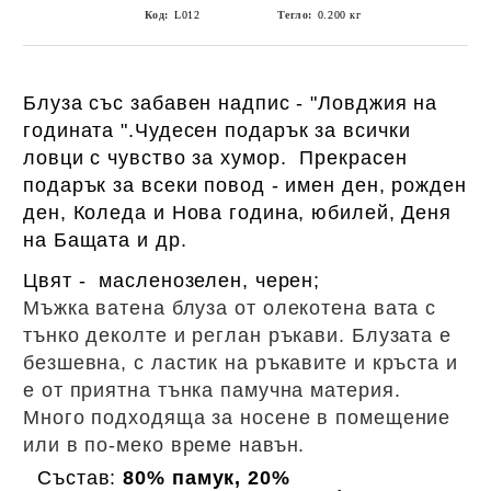
Код:
L012
Тегло:
0.200
кг
Блуза със забавен надпис -
"Ловджия на
годината "
.Чудесен подарък за всички
ловци с чувство за хумор.
Прекрасен
подарък за всеки повод - имен ден, рожден
ден, Коледа и Нова година, юбилей, Деня
на Бащата и др.
Цвят - масленозелен, черен;
Мъжка ватена блуза от олекотена вата с
тънко деколте и реглан ръкави. Блузата е
безшевна, с ластик на ръкавите и кръста и
е от приятна тънка памучна материя.
Много подходяща за носене в помещение
или в по-меко време навън.
Състав:
80% памук, 20%