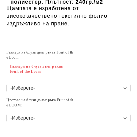
полиестер
, Плътност:
240гр./м2
Щампата е изработена от
висококачествено текстилно фолио
издръжливо на пране.
Размери на блуза дълг ръкав Fruit of th
e Loom:
Размери на блуза дълг ръкав
Fruit of the Loom
Цветове на блузи дълъг ръка Fruit of th
e LOOM:
Добави в желани