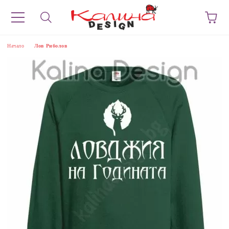
Начало
Лов Риболов