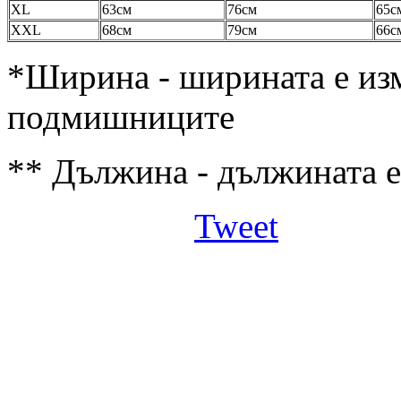
XL
63см
76см
65с
ХXL
68см
79см
66с
*Ширина - ширината е изм
подмишниците
** Дължина - дължината е
Tweet