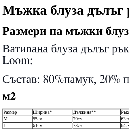
Мъжка блуза дълъг р
Размери на мъжки блуз
Ватирана блуза дълъг ръка
Loom;
Състав: 80%памук, 20% 
м2
Размер
Ширина*
Дължина**
Рък
М
55см
70см
63с
L
61см
73см
64с