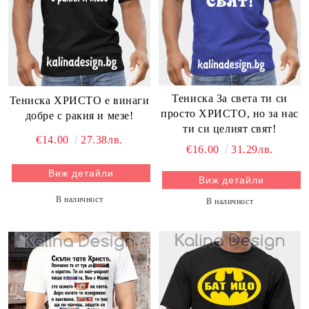
Тениска За света ти си
Тениска ХРИСТО е винаги
просто ХРИСТО, но за нас
добре с ракия и мезе!
ти си целият свят!
€14.00
27.38лв.
€16.00
31.29лв.
Виж детайли
Виж детайли
В наличност
В наличност