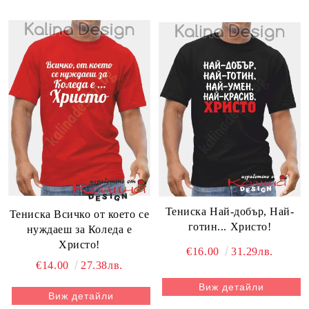
Тениска Най-добър, Най-
Тениска Всичко от което се
готин... Христо!
нуждаеш за Коледа е
Христо!
€16.00
31.29лв.
€14.00
27.38лв.
Виж детайли
Виж детайли