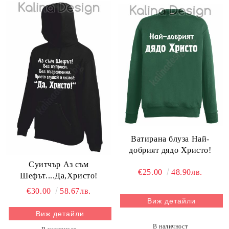
Ватирана блуза Най-
добрият дядо Христо!
Суитчър Аз съм
€25.00
48.90лв.
Шефът....Да,Христо!
€30.00
58.67лв.
Виж детайли
Виж детайли
В наличност