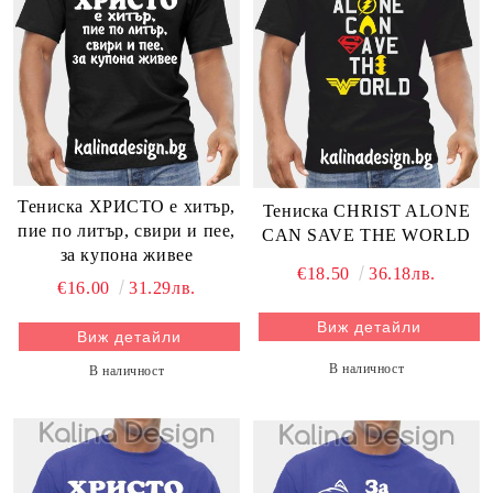
Тениска ХРИСТО е хитър,
Тениска CHRIST ALONE
пие по литър, свири и пее,
CAN SAVE THE WORLD
за купона живее
€18.50
36.18лв.
€16.00
31.29лв.
Виж детайли
Виж детайли
В наличност
В наличност