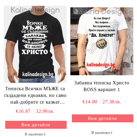
Забавна тениска Христо
Тениска Всички МЪЖЕ са
BOSS вариант 1
създадени еднакви, но само
€14.00
27.38лв.
най-добрите се казват
ХРИСТО
€16.87
32.99лв.
Виж детайли
Виж детайли
В наличност
В наличност