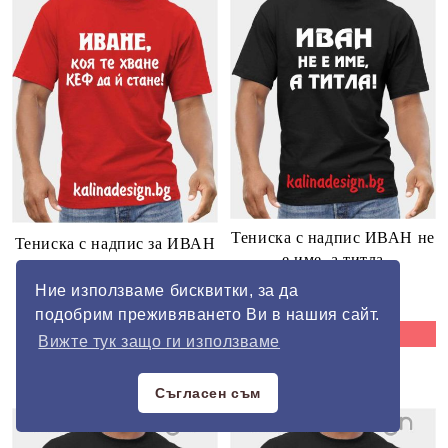
Тениска с надпис ИВАН не
Тениска с надпис за ИВАН
е име, а титла
€14.00
27.38лв.
€14.00
27.38лв.
Ние използваме бисквитки, за да
подобрим преживяването Ви в нашия сайт.
Виж детайли
Виж детайли
Вижте тук защо ги използваме
В наличност
В наличност
Съгласен съм