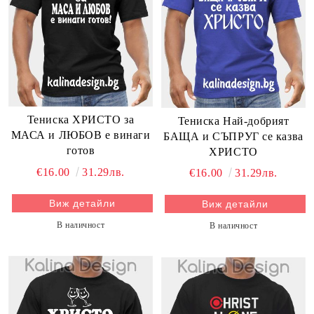
Тениска ХРИСТО за
Тениска Най-добрият
МАСА и ЛЮБОВ е винаги
БАЩА и СЪПРУГ се казва
готов
ХРИСТО
€16.00
31.29лв.
€16.00
31.29лв.
Виж детайли
Виж детайли
В наличност
В наличност