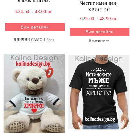
е име, а титла!
Честит имен ден,
ХРИСТО!
€24.54
48.00лв.
€25.00
48.90лв.
Виж детайли
Виж детайли
НЛИЧНИ САМО 1 броя
В наличност