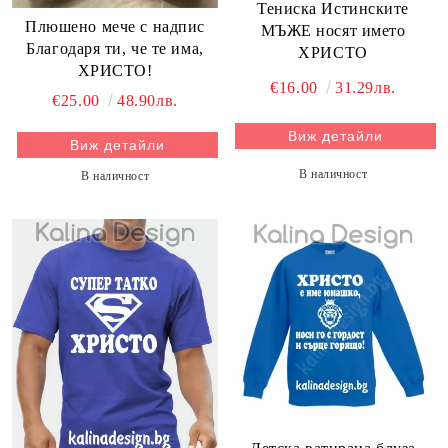
Тениска Истинските
Плюшено мече с надпис
МЪЖЕ носят името
Благодаря ти, че те има,
ХРИСТО
ХРИСТО!
€16.00
31.29лв.
€25.00
48.90лв.
Виж детайли
Виж детайли
В наличност
В наличност