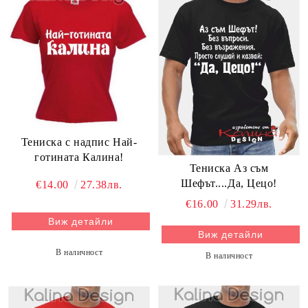
Тениска с надпис Най-
готината Калина!
Тениска Аз съм
Шефът....Да, Цецо!
€14.00
27.38лв.
€16.00
31.29лв.
Виж детайли
Виж детайли
В наличност
В наличност