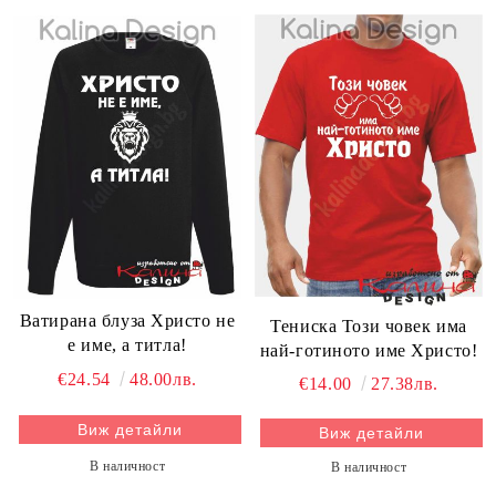
Ватирана блуза Христо не
Тениска Този човек има
е име, а титла!
най-готиното име Христо!
€24.54
48.00лв.
€14.00
27.38лв.
Виж детайли
Виж детайли
В наличност
В наличност