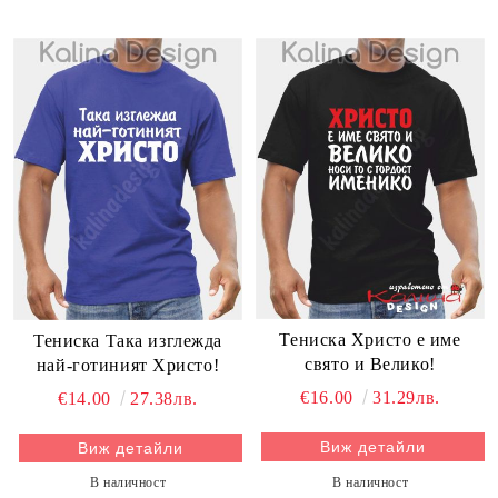
Тениска Христо е име
Тениска Така изглежда
свято и Велико!
най-готиният Христо!
€16.00
31.29лв.
€14.00
27.38лв.
Виж детайли
Виж детайли
В наличност
В наличност