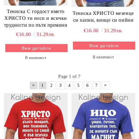
Тениска С гордост името
Тениска ХРИСТО мезенце
ХРИСТО ти носи и всички
си хапни, винце си пийни
трудности по пътя премини
€16.00
31.29лв.
€16.00
31.29лв.
Виж детайли
Виж детайли
В наличност
В наличност
Page 1 of 7
«
»
1
2
3
4
5
6
7