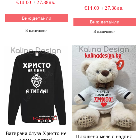
€14.00
27.38лв.
€14.00
27.38лв.
Виж детайли
Виж детайли
В наличност
В наличност
Ватирана блуза Христо не
Плюшено мече с надпис