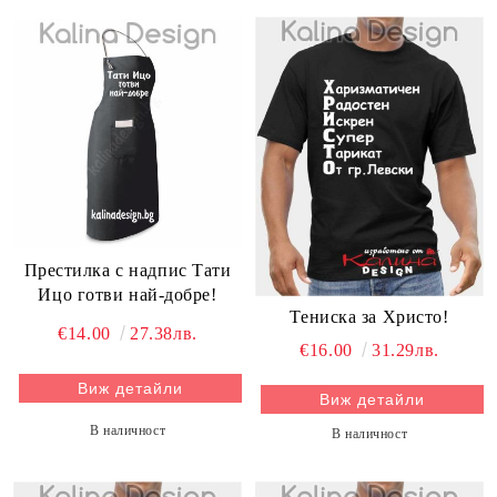
Престилка с надпис Тати
Ицо готви най-добре!
Тениска за Христо!
€14.00
27.38лв.
€16.00
31.29лв.
Виж детайли
Виж детайли
В наличност
В наличност