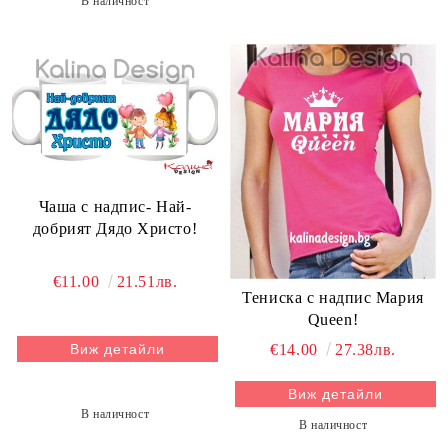
В наличност
Чаша с надпис- Най-
добрият Дядо Христо!
€11.00
21.51лв.
Тениска с надпис Мария
Queen!
Виж детайли
€14.00
27.38лв.
Виж детайли
В наличност
В наличност