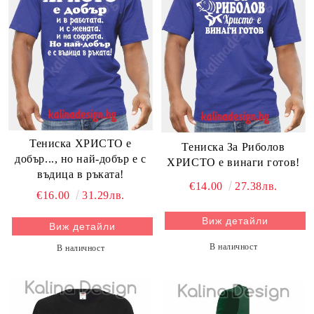
Тениска ХРИСТО е
Тениска За Риболов
добър..., но най-добър е с
ХРИСТО е винаги готов!
въдица в ръката!
€14.00
27.38лв.
€16.00
31.29лв.
Виж детайли
Виж детайли
В наличност
В наличност