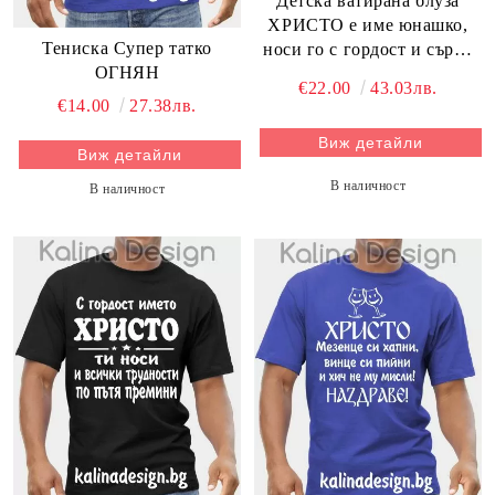
Детска ватирана блуза
ХРИСТО е име юнашко,
Тениска Супер татко
носи го с гордост и сърце
ОГНЯН
горящо
€22.00
43.03лв.
€14.00
27.38лв.
Виж детайли
Виж детайли
В наличност
В наличност