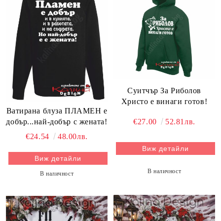
Суитчър За Риболов
Христо е винаги готов!
Ватирана блуза ПЛАМЕН е
€27.00
52.81лв.
добър...най-добър с жената!
€24.54
48.00лв.
Виж детайли
Виж детайли
В наличност
В наличност