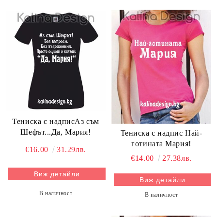
Тениска с надписАз съм
Шефът...Да, Мария!
Тениска с надпис Най-
готината Мария!
€16.00
31.29лв.
€14.00
27.38лв.
Виж детайли
Виж детайли
В наличност
В наличност