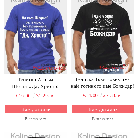
Тениска Този човек има
Тениска Аз съм
най-готиното име Божидар!
Шефът...Да, Христо!
€14.00
27.38лв.
€16.00
31.29лв.
Виж детайли
Виж детайли
В наличност
В наличност