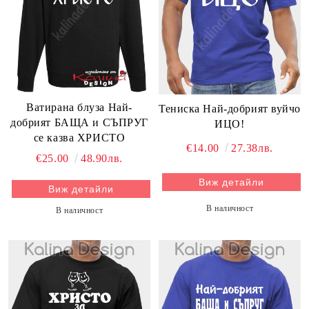
Ватирана блуза Най-
Тениска Най-добрият вуйчо
добрият БАЩА и СЪПРУГ
ИЦО!
се казва ХРИСТО
€14.00
27.38лв.
€25.00
48.90лв.
Виж детайли
Виж детайли
В наличност
В наличност