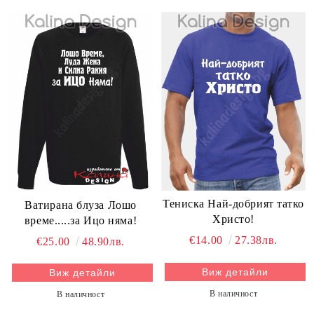
Тениска Най-добрият татко
Ватирана блуза Лошо
Христо!
време.....за Ицо няма!
€14.00
27.38лв.
€25.00
48.90лв.
Виж детайли
Виж детайли
В наличност
В наличност