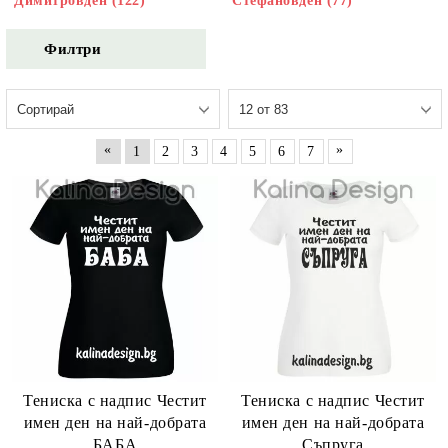
Димитровден (122)
Стефановден (77)
Филтри
«
»
1
2
3
4
5
6
7
Тениска с надпис Честит
Тениска с надпис Честит
имен ден на най-добрата
имен ден на най-добрата
БАБА
Съпруга