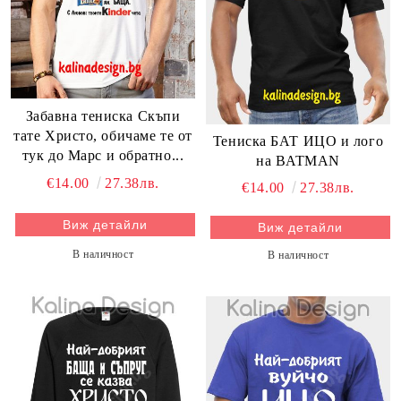
Забавна тениска Скъпи
тате Христо, обичаме те от
Тениска БАТ ИЦО и лого
тук до Марс и обратно...
на BATMAN
€14.00
27.38лв.
€14.00
27.38лв.
Виж детайли
Виж детайли
В наличност
В наличност