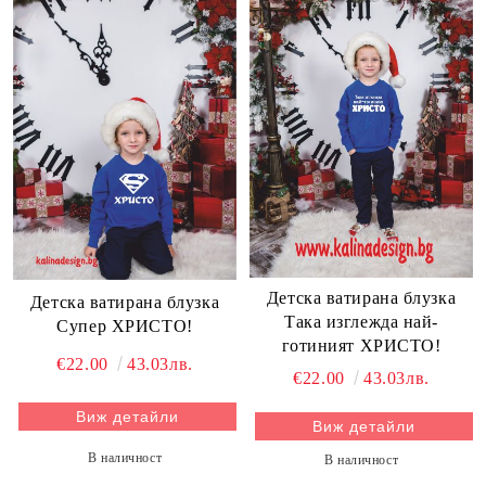
Детска ватирана блузка
Детска ватирана блузка
Така изглежда най-
Супер ХРИСТО!
готиният ХРИСТО!
€22.00
43.03лв.
€22.00
43.03лв.
Виж детайли
Виж детайли
В наличност
В наличност