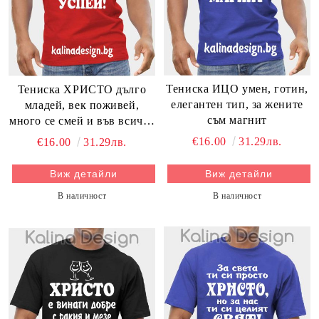
Тениска ИЦО умен, готин,
Тениска ХРИСТО дълго
елегантен тип, за жените
младей, век поживей,
съм магнит
много се смей и във всичко
успей!
€16.00
31.29лв.
€16.00
31.29лв.
Виж детайли
Виж детайли
В наличност
В наличност