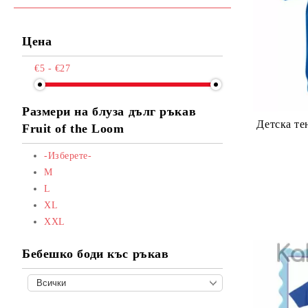
Цена
€5 - €27
Размери на блуза дълг ръкав
Детска те
Fruit of the Loom
-Изберете-
М
L
XL
XXL
Бебешко боди къс ръкав