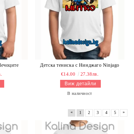
Мечоците
Детска тениска с Нинджаго Ninjago
.
€14.00
27.38лв.
Виж детайли
В наличност
«
»
1
2
3
4
5