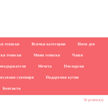
EUR
и тениски
Всички категории
Имен ден
ски тениски
Мини тениски
Чаши
ючодържатели
Мечета
Пчеларски
рисувани сувенири
Подаръчни кутии
Контакти
50 product(s)