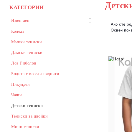
Детск
КАТЕГОРИИ
Имен ден
Ако сте ро
Освен пок
Антоновден и Атанасовден
Коледа
Тодоровден
Мъжки тениски
Гергьовден
Дамски тениски
Петровден
Лов Риболов
Александър
Бодита с весели надписи
Петковден
Никулден
Димитровден
Чаши
Стефановден
Детски тениски
Тениски за двойки
Мини тениски