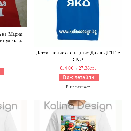
 Ана-Мария,
ринудена да
Детска тениска с надпис Да си ДЕТЕ е
.
ЯКО
€14.00
27.38лв.
Виж детайли
В наличност