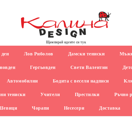
Щампирай идеите си тук
 ден
Лов Риболов
Дамски тениски
Мъжк
новден
Гергьовден
Свети Валентин
Дет
Автомобилни
Бодита с весели надписи
Кл
ни тениски
Учители
Престилки
Ръчно 
 Шевици
Чорапи
Несесери
Доставка