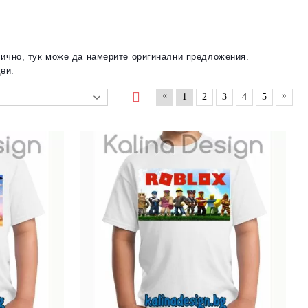
лично, тук може да намерите оригинални предложения.
еи.
«
»
1
2
3
4
5