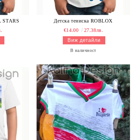
L STARS
Детска тениска ROBLOX
.
€14.00
27.38лв.
Виж детайли
В наличност