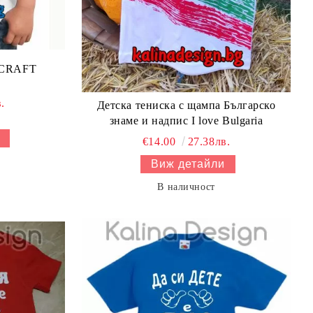
ECRAFT
.
Детска тениска с щампа Българско
знаме и надпис I love Bulgaria
€14.00
27.38лв.
Виж детайли
В наличност