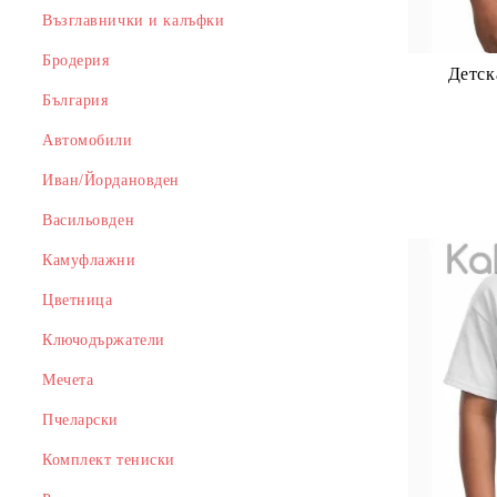
Възглавнички и калъфки
Бродерия
Детск
България
Автомобили
Иван/Йордановден
Васильовден
Камуфлажни
Цветница
Ключодържатели
Мечета
Пчеларски
Комплект тениски