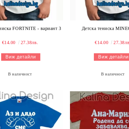
ниска FORTNITE - вариант 3
Детска тениска MIN
€14.00
27.38лв.
€14.00
27.38лв
Виж детайли
Виж детайли
В наличност
В наличност