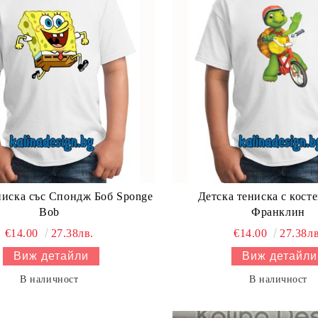
ниска със Спондж Боб Sponge
Детска тениска с кост
Bob
Франклин
€14.00
27.38лв.
€14.00
27.38лв
Виж детайли
Виж детайли
В наличност
В наличност