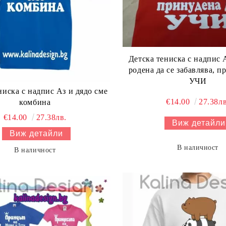
Детска тениска с надпис
родена да се забавлява, п
УЧИ
ниска с надпис Аз и дядо сме
€14.00
27.38лв
комбина
€14.00
27.38лв.
Виж детайли
Виж детайли
В наличност
В наличност