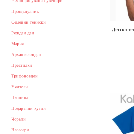
Ръчно рисувани сувенири
Прощъпулник
Семейни тениски
Детска те
Рожден ден
Мария
Архангеловден
Престилки
Трифоновден
Учители
Планина
Подаръчни кутии
Чорапи
Несесери