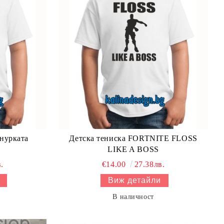
енурката
Детска тениска FORTNITE FLOSS
LIKE A BOSS
.
€14.00
27.38лв.
Виж детайли
В наличност