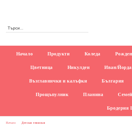
Профил
0876558666
Начало
Продукти
Коледа
Рожден
Цветница
Никулден
Иван/Йорда
Възглавнички и калъфки
България
Прощъпулник
Планина
Семей
Бродерия
Начало
Детски тениски