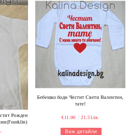
Бебешко боди Честит Свети Валентин,
тате!
естит Рожден
€11.00
21.51лв.
ин(Franklin)
.
Виж детайли