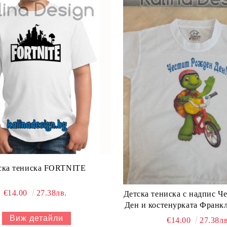
ска тениска FORTNITE
€14.00
27.38лв.
Детска тениска с надпис Ч
Ден и костенурката Франкл
Виж детайли
€14.00
27.38лв