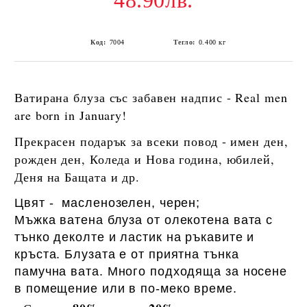
48.90лв.
Код:
7004
Тегло:
0.400
кг
Ватирана блуза със забавен надпис -
Real men
are born in January!
Прекрасен подарък за всеки повод - имен ден,
рожден ден, Коледа и Нова година, юбилей,
Деня на Бащата и др.
Цвят - масленозелен, черен;
Мъжка ватена блуза от олекотена вата с
тънко деколте и ластик на ръкавите и
кръста. Блузата е от приятна тънка
памучна вата. Много подходяща за носене
в помещение или в по-меко време.