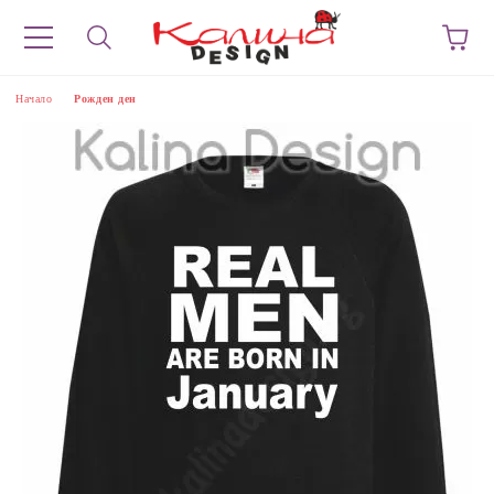
Начало
Рожден ден