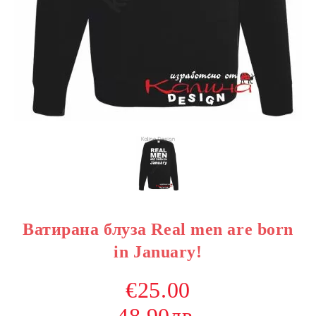
Ватирана блуза Real men are born
in January!
€25.00