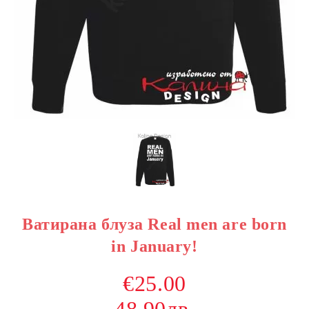
Ватирана блуза Real men are born
in January!
€25.00