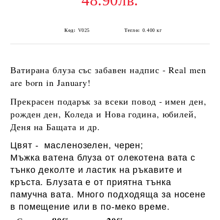
48.90лв.
Код:
V025
Тегло:
0.400
кг
Ватирана блуза със забавен надпис -
Real men
are born in January!
Прекрасен подарък за всеки повод - имен ден,
рожден ден, Коледа и Нова година, юбилей,
Деня на Бащата и др.
Цвят - масленозелен, черен;
Мъжка ватена блуза от олекотена вата с
тънко деколте и ластик на ръкавите и
кръста. Блузата е от приятна тънка
памучна вата. Много подходяща за носене
в помещение или в по-меко време.