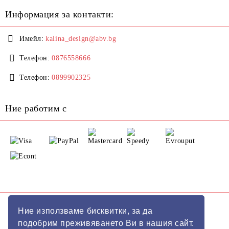
Информация за контакти:
Имейл:
kalina_design@abv.bg
Телефон:
0876558666
Телефон:
0899902325
Ние работим с
GDPR
Ние използваме бисквитки, за да
подобрим преживяването Ви в нашия сайт.
Нашият онлайн магазин е 100% съобразен с GDPR.