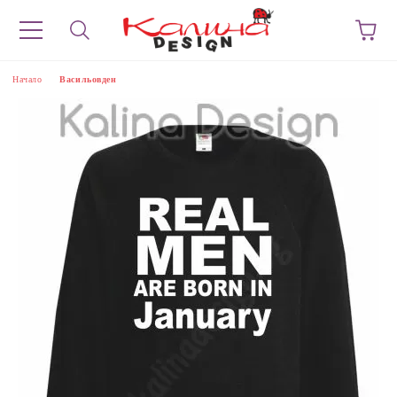
Начало
Васильовден