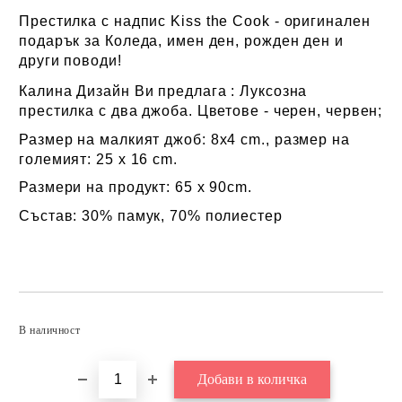
Престилка с надпис
Kiss the Cook
- оригинален
подарък за Коледа, имен ден, рожден ден и
други поводи!
Калина Дизайн Ви предлага : Луксозна
престилка с два джоба. Цветове - черен, червен;
Р
азмер на малкият джоб: 8x4 cm., размер на
големият: 25 x 16 cm.
Размери на продукт: 65 x 90cm.
Състав: 30% памук, 70% полиестер
Добави в желани
В наличност