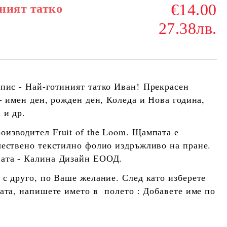
€14.00
ният татко
27.38лв.
дпис -
Най-готиният татко Иван!
Прекрасен
- имен ден, рожден ден, Коледа и Нова година,
а Бащата и др.
роизводител
Fruit of the Loom
. Щампата е
чествено текстилно фолио издръжливо на пране.
ата -
Калина Дизайн ЕООД
.
 с друго, по Ваше желание. След като изберете
ката, напишете името в полето : Добавете име по