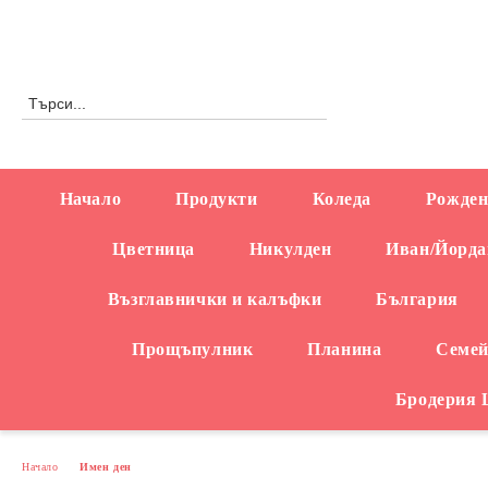
Профил
0876558666
Начало
Продукти
Коледа
Рожден
Цветница
Никулден
Иван/Йорда
Възглавнички и калъфки
България
Прощъпулник
Планина
Семей
Бродерия
Начало
Имен ден