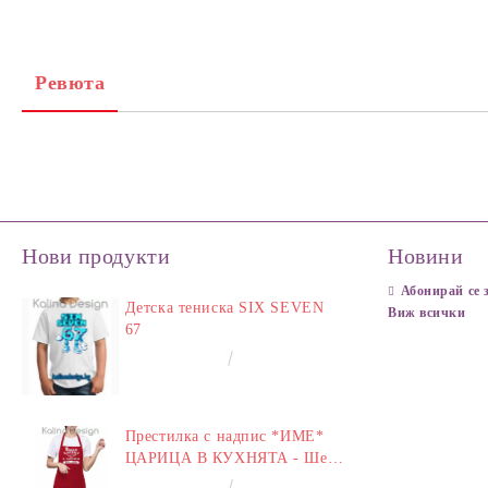
Ревюта
Нови продукти
Новини
Абонирай се 
Детска тениска SIX SEVEN
Виж всички
67
€14.00
27.38лв.
Престилка с надпис *ИМЕ*
ЦАРИЦА В КУХНЯТА - Шеф
у Дома
€14.00
27.38лв.