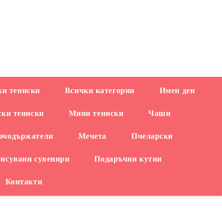
EUR
и тениски
Всички категории
Имен ден
ски тениски
Мини тениски
Чаши
ючодържатели
Мечета
Пчеларски
рисувани сувенири
Подаръчни кутии
Контакти