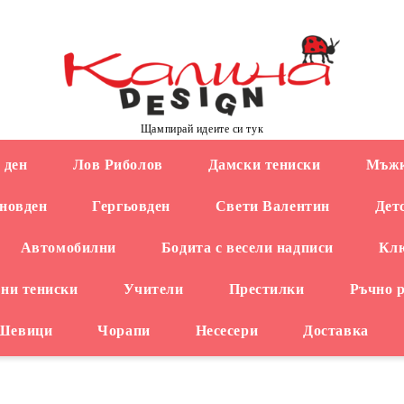
Щампирай идеите си тук
 ден
Лов Риболов
Дамски тениски
Мъжк
новден
Гергьовден
Свети Валентин
Дет
Автомобилни
Бодита с весели надписи
Кл
ни тениски
Учители
Престилки
Ръчно 
 Шевици
Чорапи
Несесери
Доставка