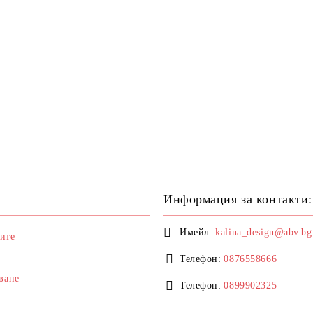
Информация за контакти:
Имейл:
kalina_design@abv.bg
ите
Телефон:
0876558666
ване
Телефон:
0899902325