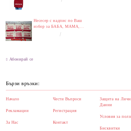
Несесер с надпис по Ваш
избор за БАБА, МАМА,
ЛЕЛЯ, СЕСТРА,
€8.00
15.65лв.
ПРИЯТЕЛКА
Абонирай се
Бързи връзки:
Начало
Чести Въпроси
Защита на Личн
Данни
Рекламации
Регистрация
Условия за полз
За Нас
Контакт
Бисквитки