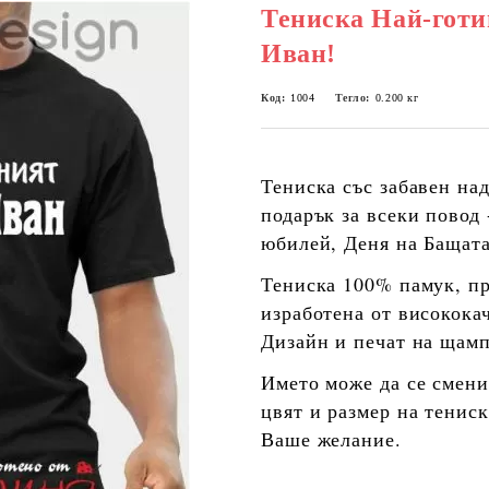
Тениска Най-готи
Иван!
Код:
1004
Тегло:
0.200
кг
Тениска със забавен на
подарък за всеки повод 
юбилей, Деня н
Тениска
100% памук
, п
изработена от високока
Дизайн и печат на щамп
Името може да се смени
цвят и размер на тенис
Ваше желание.