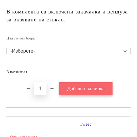
В комплекта са включени закачалка и вендуза
за окачване на стъкло.
Цвят мини боди:
Добави в желани
В наличност
Tweet
Оцени продукта