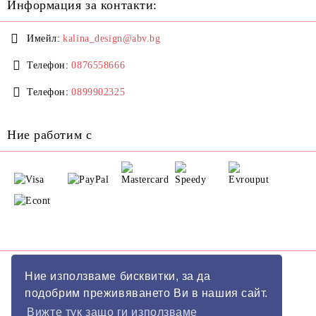
Информация за контакти:
Имейл:
kalina_design@abv.bg
Телефон:
0876558666
Телефон:
0899902325
Ние работим с
GDPR
Ние използваме бисквитки, за да
подобрим преживяването Ви в нашия сайт.
Нашият онлайн магазин е 100% съобразен с GDPR.
Вижте тук защо ги използваме