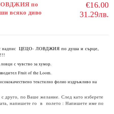
€16.00
 ЛОВДЖИЯ по
аши всяко диво
31.29лв.
ЦЕЦО- ЛОВДЖИЯ по душа и сърце,
 с надпис
!!!
 ловци с чувство за хумор.
водител Fruit of the Loom.
висококачествено текстилно фолио издръжливо на
 с друго, по Ваше желание. След като изберете
ката, напишете го в полето : Напишете име по