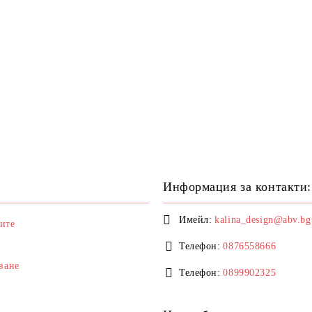
Информация за контакти:
Имейл:
kalina_design@abv.bg
ите
Телефон:
0876558666
ване
Телефон:
0899902325