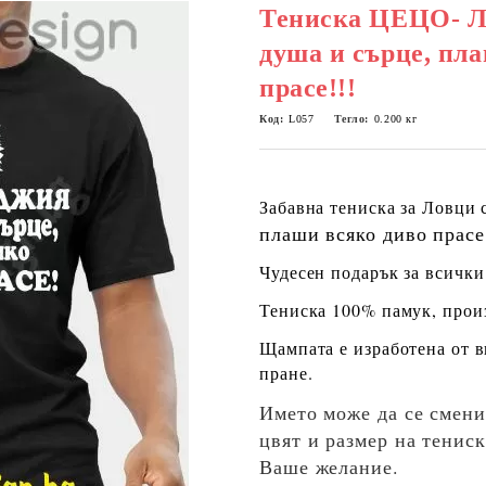
Тениска ЦЕЦО-
душа и сърце, пл
прасе!!!
Код:
L057
Тегло:
0.200
кг
Забавна тениска за Ловци
плаши всяко диво прасе
Чудесен подарък за всички
Тениска 100% памук, произ
Щампата е изработена от 
пране.
Името може да се смени
цвят и размер на тенис
Ваше желание.