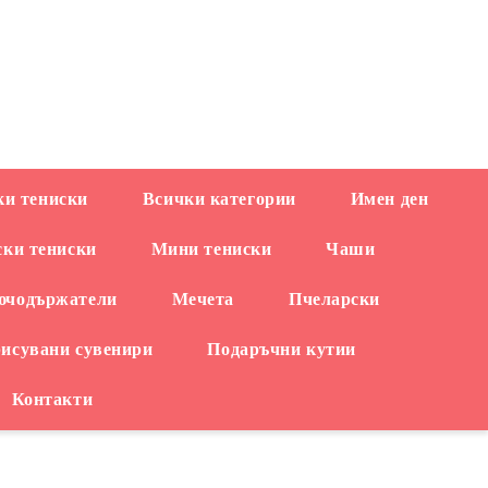
EUR
и тениски
Всички категории
Имен ден
ски тениски
Мини тениски
Чаши
ючодържатели
Мечета
Пчеларски
рисувани сувенири
Подаръчни кутии
Контакти