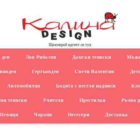
Щампирай идеите си тук
 ден
Лов Риболов
Дамски тениски
Мъжк
новден
Гергьовден
Свети Валентин
Дет
Автомобилни
Бодита с весели надписи
Кл
ни тениски
Учители
Престилки
Ръчно 
 Шевици
Чорапи
Несесери
Доставка