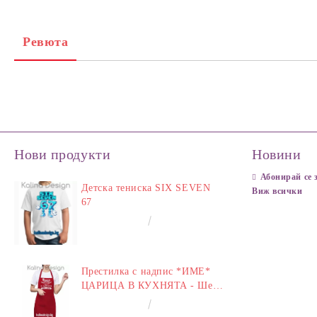
Ревюта
Нови продукти
Новини
Абонирай се 
Детска тениска SIX SEVEN
Виж всички
67
€14.00
27.38лв.
Престилка с надпис *ИМЕ*
ЦАРИЦА В КУХНЯТА - Шеф
у Дома
€14.00
27.38лв.