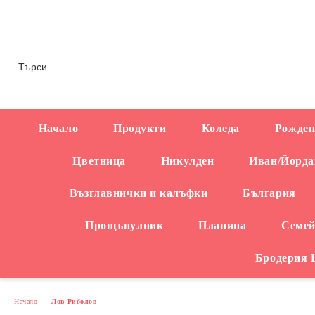
Профил
0876558666
Начало
Продукти
Коледа
Рожден
Цветница
Никулден
Иван/Йорда
Възглавнички и калъфки
България
Прощъпулник
Планина
Семей
Бродерия
Начало
Лов Риболов