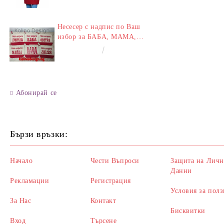
Несесер с надпис по Ваш
избор за БАБА, МАМА,
ЛЕЛЯ, СЕСТРА,
€8.00
15.65лв.
ПРИЯТЕЛКА
Абонирай се
Бързи връзки:
Начало
Чести Въпроси
Защита на Личн
Данни
Рекламации
Регистрация
Условия за полз
За Нас
Контакт
Бисквитки
Вход
Търсене