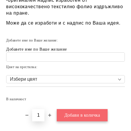
-оригинален надпис изработен от
висококачествено текстилно фолио издръжливо
на пране.
Може да се изработи и с надпис по Ваша идея.
Добавете име по Ваше желание:
Добавете име по Ваше желание
Цвят на престилка:
Добави в желани
В наличност