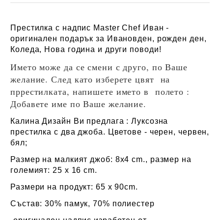
Престилка с надпис
Master Chef Иван
-
оригинален подарък за Ивановден, рожден ден,
Коледа, Нова година и други поводи!
Името може да се смени с друго, по Ваше
желание. След като изберете цвят на
пррестилката, напишете името в полето :
Добавете име по Ваше желание.
Калина Дизайн Ви предлага : Луксозна
престилка с два джоба. Цветове - черен, червен,
бял;
Р
азмер на малкият джоб: 8x4 cm., размер на
големият: 25 x 16 cm.
Размери на продукт: 65 x 90cm.
Състав: 30% памук, 70% полиестер