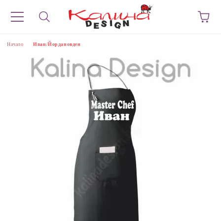
Начало
Иван/Йордановден