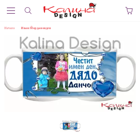
Начало
Иван/Йордановден