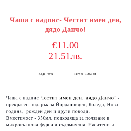
Чаша с надпис- Честит имен ден,
дядо Данчо!
€11.00
21.51лв.
Код:
4049
Тегло:
0.360
кг
Честит имен ден, дядо Данчо!
Чаша с надпис
-
прекрасен подарък за Йордановден, Коледа, Нова
година, рожден ден и други поводи.
Вместимост - 330мл, подходяща за ползване в
микровълнова фурна и съдомиялна. Наситени и