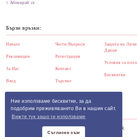
Абонирай се
Бързи връзки:
Начало
Чести Въпроси
Защита на Личн
Данни
Рекламации
Регистрация
Условия за полз
За Нас
Контакт
Бисквитки
Вход
Търсене
Ние използваме бисквитки, за да
подобрим преживяването Ви в нашия сайт.
Вижте тук защо ги използваме
Нашият онлайн магазин е 100% съобразен с GDPR.
GDPR
Съгласен съм