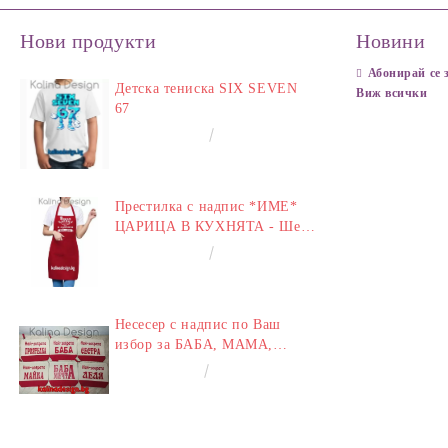
Нови продукти
Новини
Абонирай се 
Детска тениска SIX SEVEN
Виж всички
67
€14.00
27.38лв.
Престилка с надпис *ИМЕ*
ЦАРИЦА В КУХНЯТА - Шеф
у Дома
€14.00
27.38лв.
Несесер с надпис по Ваш
избор за БАБА, МАМА,
ЛЕЛЯ, СЕСТРА,
€8.00
15.65лв.
ПРИЯТЕЛКА