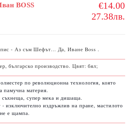
€14.00
 Иван BOSS
27.38лв.
дпис -
Аз съм Шефът... Да, Иване Boss .
, българско производство. Цвят: бял;
полиестер по революционна технология, която
ка памучна материя.
 съхнеща, супер мека и дишаща.
т - изключително издръжлив на пране, мастилото
 не е щампа.