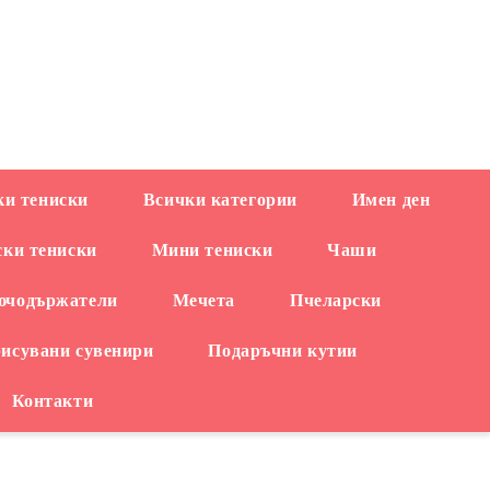
EUR
и тениски
Всички категории
Имен ден
ски тениски
Мини тениски
Чаши
ючодържатели
Мечета
Пчеларски
рисувани сувенири
Подаръчни кутии
Контакти