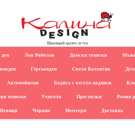
Щампирай идеите си тук
 ден
Лов Риболов
Дамски тениски
Мъжк
новден
Гергьовден
Свети Валентин
Дет
Автомобилни
Бодита с весели надписи
Кл
ни тениски
Учители
Престилки
Ръчно 
 Шевици
Чорапи
Несесери
Доставка