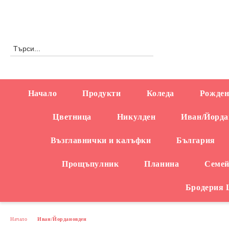
Профил
0876558666
Начало
Продукти
Коледа
Рожден
Цветница
Никулден
Иван/Йорда
Възглавнички и калъфки
България
Прощъпулник
Планина
Семей
Бродерия
Начало
Иван/Йордановден