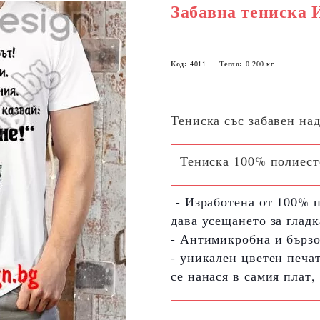
Забавна тениска
Код:
4011
Тегло:
0.200
кг
Тениска със забавен на
Тениска 100% полиестер
- Изработена от 100% 
дава усещането за глад
- Антимикробна и бързо
- уникален цветен печа
се нанася в самия плат,