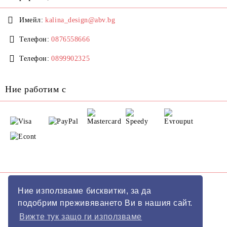
Имейл:
kalina_design@abv.bg
Телефон:
0876558666
Телефон:
0899902325
Ние работим с
GDPR
Ние използваме бисквитки, за да
подобрим преживяването Ви в нашия сайт.
Нашият онлайн магазин е 100% съобразен с GDPR.
Вижте тук защо ги използваме