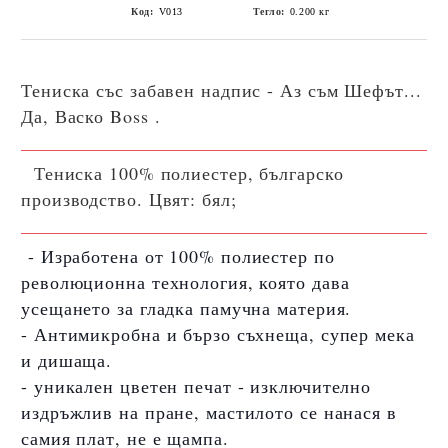
Код:
V013
Тегло:
0.200
кг
Тениска със забавен надпис -
Аз съм Шефът...
Да, Васко Boss .
Тениска 100% полиестер, българско
производство. Цвят: бял;
- Изработена от 100% полиестер по
революционна технология, която дава
усещането за гладка памучна материя.
- Антимикробна и бързо съхнеща, супер мека
и дишаща.
- уникален цветен печат - изключително
издръжлив на пране, мастилото се нанася в
самия плат, не е щампа.