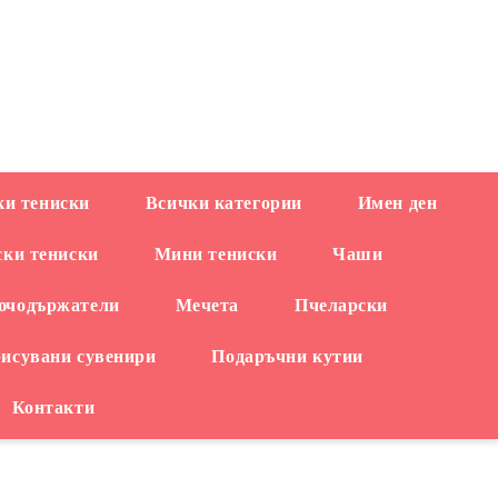
EUR
и тениски
Всички категории
Имен ден
ски тениски
Мини тениски
Чаши
ючодържатели
Мечета
Пчеларски
рисувани сувенири
Подаръчни кутии
Контакти