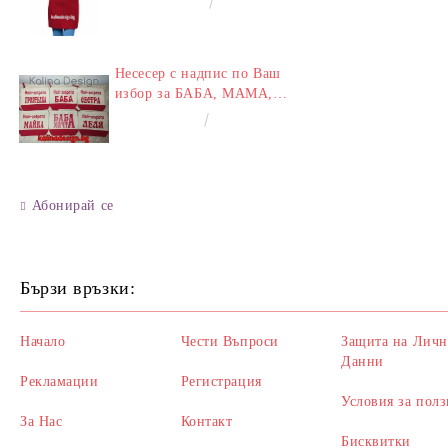
€14.00
27.38лв.
Несесер с надпис по Ваш
избор за БАБА, МАМА,
ЛЕЛЯ, СЕСТРА,
€8.00
15.65лв.
ПРИЯТЕЛКА
Абонирай се
Бързи връзки:
Начало
Чести Въпроси
Защита на Личн
Данни
Рекламации
Регистрация
Условия за полз
За Нас
Контакт
Бисквитки