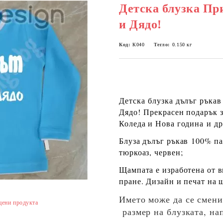
Детска блузка Пр
и Дядо!
Код:
К040
Тегло:
0.150
кг
Детска
блузка дълъг ръкав
Дядо!
Прекрасен подарък з
Коледа и Нова година и др
Блуза дълъг ръкав
100% п
тюркоаз, червен;
Щампата е изработена от 
пране. Дизайн и печат на 
Името може да се смени
цени продукта
размер на блузката, на