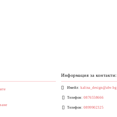
Информация за контакти:
Имейл:
kalina_design@abv.bg
ите
Телефон:
0876558666
ване
Телефон:
0899902325