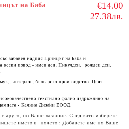
€14.00
инцът на Баба
27.38лв.
 със забавен надпис Принцът на Баба и
а всеки повод - имен ден, Никулден, рожден ден,
.
амук
,, интерлог, българско производство. Цвят -
висококачествено текстилно фолио издръжливо на
щампата -
Калина Дизайн ЕООД
.
 с друго, по Ваше желание. След като изберете
пишете името в полето : Добавете име по Ваше