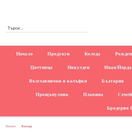
Профил
0876558666
Начало
Продукти
Коледа
Рожден
Цветница
Никулден
Иван/Йорда
Възглавнички и калъфки
България
Прощъпулник
Планина
Семей
Бродерия
Начало
Коледа