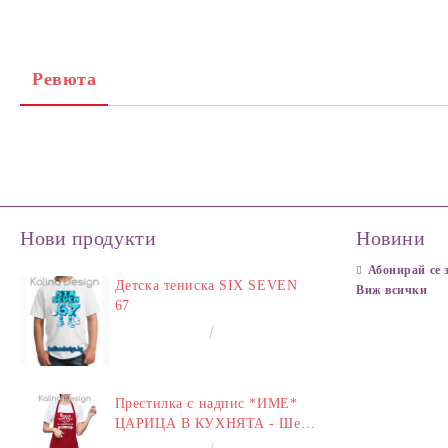
Ревюта
Нови продукти
Новини
Абонирай се 
Детска тениска SIX SEVEN
Виж всички
67
€14.00
27.38лв.
Престилка с надпис *ИМЕ*
ЦАРИЦА В КУХНЯТА - Шеф
у Дома