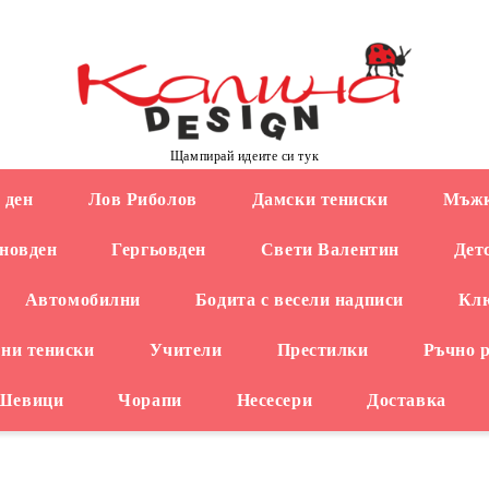
Щампирай идеите си тук
 ден
Лов Риболов
Дамски тениски
Мъжк
новден
Гергьовден
Свети Валентин
Дет
Автомобилни
Бодита с весели надписи
Кл
ни тениски
Учители
Престилки
Ръчно 
 Шевици
Чорапи
Несесери
Доставка