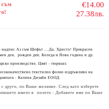
€14.00
 съм
то!
27.38лв.
н надпис Аз съм Шефът ....Да, Христо!
Прекрасен
имен ден, рожден ден, Коледа и Нова година и др.
арско производство. Цвят - тюркоаз;
висококачествено текстилно фолио издръжливо на
щампата -
Калина Дизайн ЕООД
.
 с друго, по Ваше желание. След като изберете
апишете името в полето : Добавете име по Ваше