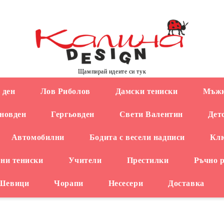
Щампирай идеите си тук
 ден
Лов Риболов
Дамски тениски
Мъжк
новден
Гергьовден
Свети Валентин
Дет
Автомобилни
Бодита с весели надписи
Кл
ни тениски
Учители
Престилки
Ръчно 
 Шевици
Чорапи
Несесери
Доставка