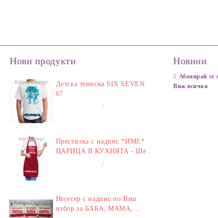
Нови продукти
Новини
Абонирай се 
Детска тениска SIX SEVEN
Виж всички
67
€14.00
27.38лв.
Престилка с надпис *ИМЕ*
ЦАРИЦА В КУХНЯТА - Шеф
у Дома
€14.00
27.38лв.
Несесер с надпис по Ваш
избор за БАБА, МАМА,