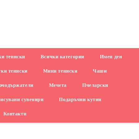
EUR
и тениски
Всички категории
Имен ден
ски тениски
Мини тениски
Чаши
ючодържатели
Мечета
Пчеларски
рисувани сувенири
Подаръчни кутии
Контакти