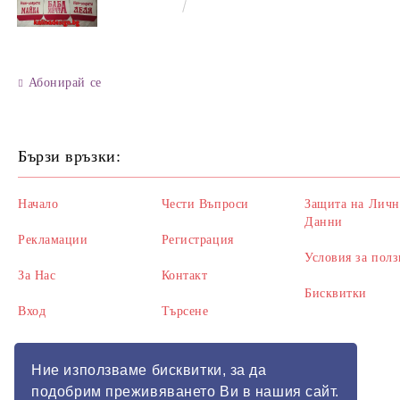
ЛЕЛЯ, СЕСТРА,
€8.00
15.65лв.
ПРИЯТЕЛКА
Абонирай се
Бързи връзки:
Начало
Чести Въпроси
Защита на Личн
Данни
Рекламации
Регистрация
Условия за полз
За Нас
Контакт
Бисквитки
Вход
Търсене
Ние използваме бисквитки, за да
подобрим преживяването Ви в нашия сайт.