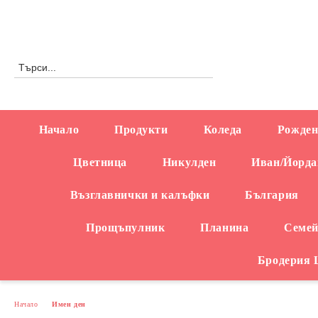
Профил
0876558666
Начало
Продукти
Коледа
Рожден
Цветница
Никулден
Иван/Йорда
Възглавнички и калъфки
България
Прощъпулник
Планина
Семей
Бродерия
Начало
Имен ден