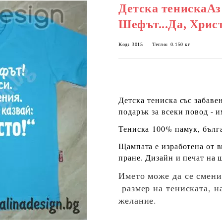
Детска тенискаАз
Шефът...Да, Хрис
Код:
3015
Тегло:
0.150
кг
Детска
тениска със забаве
подарък за всеки повод - 
Тениска
100% памук
, бълг
Щампата е изработена от 
пране. Дизайн и печат на 
Името може да се смени
размер на тениската, н
желание.