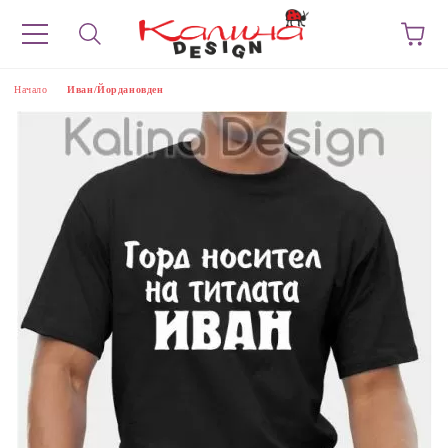
Начало
Иван/Йордановден