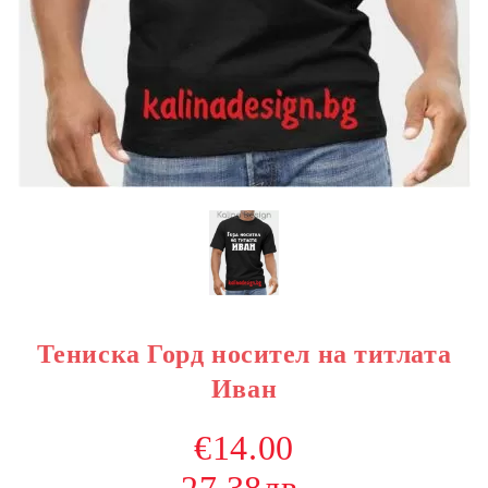
Тениска Горд носител на титлата
Иван
€14.00