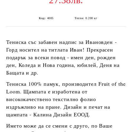
27.38лв.
Код:
4005
Тегло:
0.200
кг
Тениска със забавен надпис за Ивановден -
Горд носител на титлата Иван!
Прекрасен
подарък за всеки повод - имен ден, рожден
ден, Коледа и Нова година, юбилей, Деня на
Бащата и др.
Тениска
100% памук
, производител
Fruit of the
Loom
. Щампата е изработена от
висококачествено текстилно фолио
издръжливо на пране. Дизайн и печат на
щампата -
Калина Дизайн ЕООД
.
Името може да се смени с друго, по Ваше