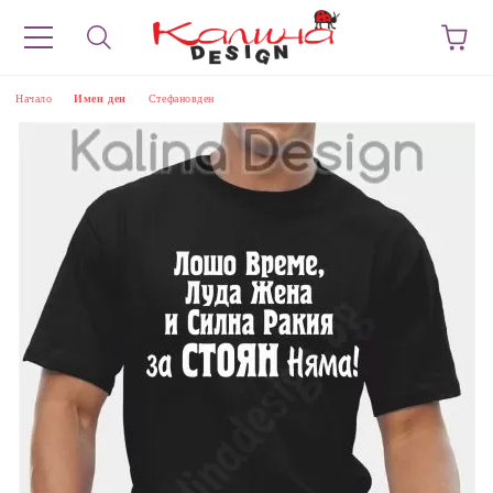
Начало
Имен ден
Стефановден