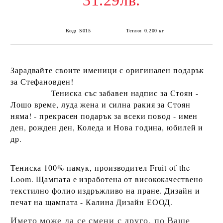
31.29лв.
Код:
S015
Тегло:
0.200
кг
Зарадвайте своите именици с оригинален подарък
за
Стефановден
!
Т
ениска със забавен надпис за Стоян -
Лошо време, луда жена и силна ракия за Стоян
няма!
- прекрасен подарък за всеки повод - имен
ден, рожден ден, Коледа и Нова година, юбилей и
др.
Тениска
100% памук
, производител
Fruit of the
Loom
. Щампата е изработена от висококачествено
текстилно фолио издръжливо на пране. Дизайн и
печат на щампата -
Калина Дизайн ЕООД
.
Името може да се смени с друго, по Ваше