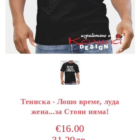
Тениска - Лошо време, луда
жена...за Стоян няма!
€16.00