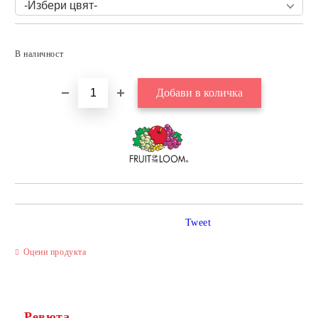
Добави в желани
В наличност
Tweet
Оцени продукта
Ревюта