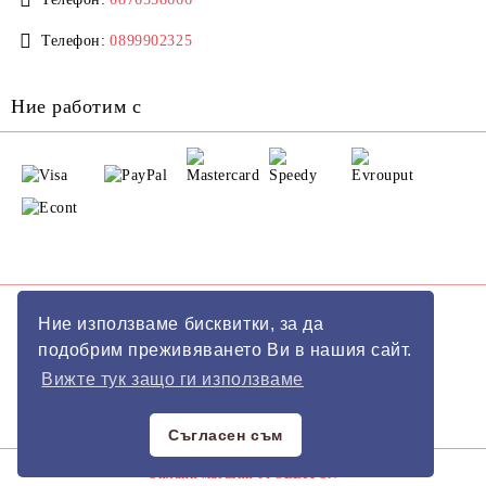
Телефон:
0899902325
Ние работим с
GDPR
Ние използваме бисквитки, за да
подобрим преживяването Ви в нашия сайт.
Нашият онлайн магазин е 100% съобразен с GDPR.
Вижте тук защо ги използваме
Моите лични данни
Съгласен съм
Онлайн магазин от SELITON