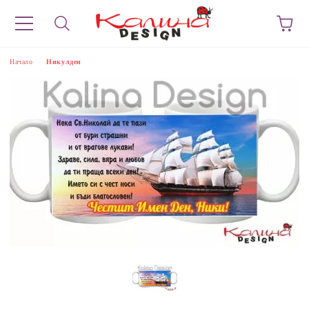
Начало
Никулден