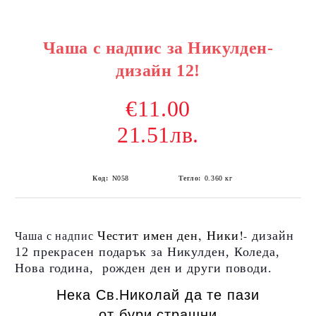
Чаша с надпис за Никулден-
дизайн 12!
€11.00
21.51лв.
Код:
N058
Тегло:
0.360
кг
Честит имен ден, Ники!
Чаша с надпис
-
дизайн
12
прекрасен подарък за Никулден, Коледа,
Нова година, рожден ден и други поводи.
Нека Св.Николай да те пази
от бури страшни