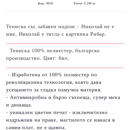
Код:
N050
Тегло:
0.200
кг
Тениска със забавен надпис -
Николай не е
име, Николай е титла с картинка Рибар.
Тениска 100% полиестер, българско
производство. Цвят: бял;
- Изработена от 100% полиестер по
революционна технология, която дава
усещането за гладка памучна материя.
- Антимикробна и бързо съхнеща, супер мека
и дишаща.
- уникален цветен печат - изключително
издръжлив на пране, мастилото се нанася в
самия плат, не е щампа.