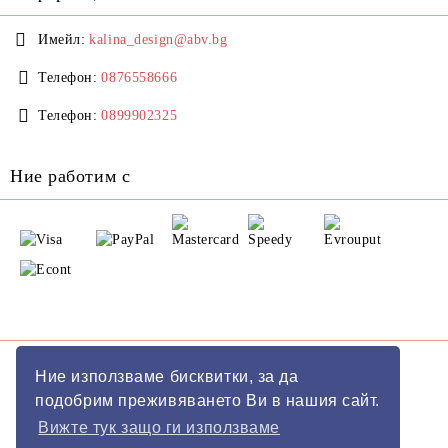
Имейл:
kalina_design@abv.bg
Телефон:
0876558666
Телефон:
0899902325
Ние работим с
GDPR
Ние използваме бисквитки, за да
подобрим преживяването Ви в нашия сайт.
Нашият онлайн магазин е 100% съобразен с GDPR.
Вижте тук защо ги използваме