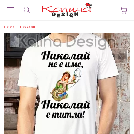
Начало
Никулден