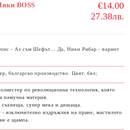
€14.00
 Ники BOSS
27.38лв.
дпис -
Аз съм Шефът... Да, Ники Рибар - варинт
, българско производство. Цвят: бял;
полиестер по революционна технология, която
ка памучна материя.
 съхнеща, супер мека и дишаща.
т - изключително издръжлив на пране, мастилото
 не е щампа.