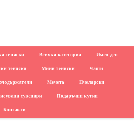
EUR
и тениски
Всички категории
Имен ден
ски тениски
Мини тениски
Чаши
ючодържатели
Мечета
Пчеларски
рисувани сувенири
Подаръчни кутии
Контакти