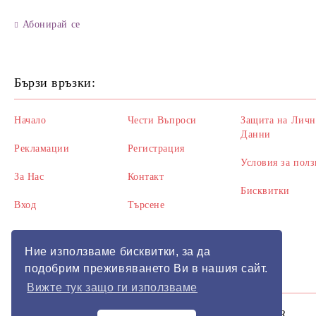
Абонирай се
Бързи връзки:
Начало
Чести Въпроси
Защита на Личн
Данни
Рекламации
Регистрация
Условия за полз
За Нас
Контакт
Бисквитки
Вход
Търсене
Ние използваме бисквитки, за да
подобрим преживяването Ви в нашия сайт.
Вижте тук защо ги използваме
Нашият онлайн магазин е 100% съобразен с GDPR.
GDPR