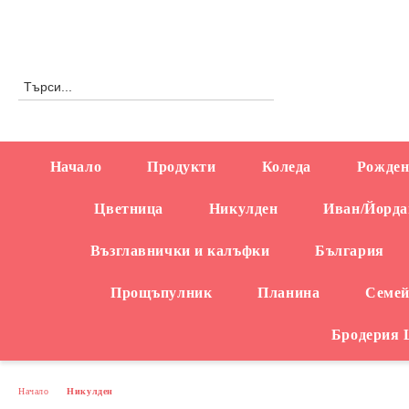
Профил
0876558666
Начало
Продукти
Коледа
Рожден
Цветница
Никулден
Иван/Йорда
Възглавнички и калъфки
България
Прощъпулник
Планина
Семей
Бродерия
Начало
Никулден