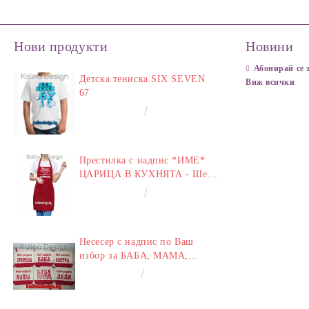
Нови продукти
Новини
Абонирай се 
Детска тениска SIX SEVEN
Виж всички
67
€14.00
27.38лв.
Престилка с надпис *ИМЕ*
ЦАРИЦА В КУХНЯТА - Шеф
у Дома
€14.00
27.38лв.
Несесер с надпис по Ваш
избор за БАБА, МАМА,
ЛЕЛЯ, СЕСТРА,
€8.00
15.65лв.
ПРИЯТЕЛКА