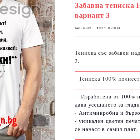
Забавна тениска
вариант 3
Код:
N049
Тегло:
0.200
кг
Тениска със забавен на
3.
Тениска 100% полиестер
- Изработена от 100% 
дава усещането за глад
- Антимикробна и бързо
- уникален цветен печа
се нанася в самия плат,