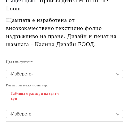
същия цвят.
Производител Fruit of the
Loom.
Щампата е изработена от
висококачествено текстилно фолио
издръжливо на пране. Дизайн и печат на
щампата - Калина Дизайн ЕООД.
Цвят на суитчър:
Размер на мъжки суитчър:
Таблица с размери на суитч
ъри