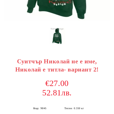
Суитчър Николай не е име,
Николай е титла- вариант 2!
€27.00
52.81лв.
Код:
N045
Тегло:
0.350
кг