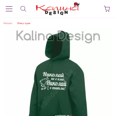
Начало
Никулден