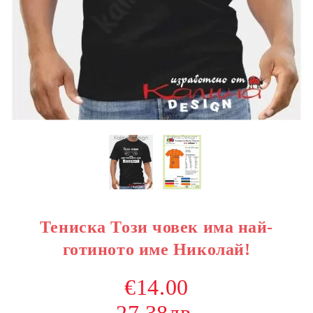
Тениска Този човек има най-
готиното име Николай!
€14.00