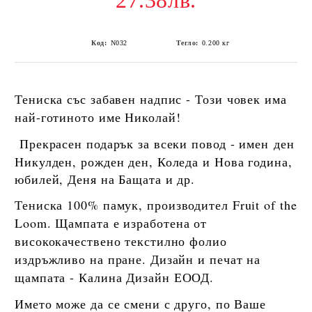
27.38лв.
Код:
N032
Тегло:
0.200
кг
Тениска със забавен надпис -
Този човек има
най-готиното име Николай!
Прекрасен подарък за всеки повод - имен
ден
Никулден, рожден ден, Коледа и Нова година,
юбилей, Деня на Бащата и др.
Тениска
100% памук
, производител
Fruit of the
Loom
. Щампата е изработена от
висококачествено текстилно фолио
издръжливо на пране. Дизайн и печат на
щампата -
Калина Дизайн ЕООД
.
Името може да се смени с друго, по Ваше