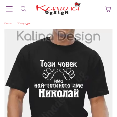
Начало
Никулден