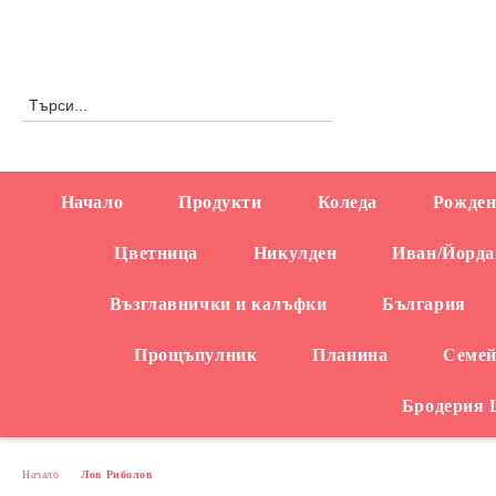
Профил
0876558666
Начало
Продукти
Коледа
Рожден
Цветница
Никулден
Иван/Йорда
Възглавнички и калъфки
България
Прощъпулник
Планина
Семей
Бродерия
Начало
Лов Риболов