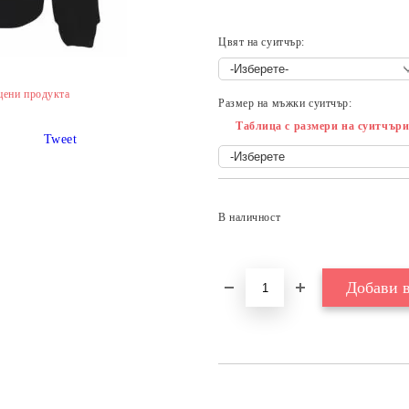
Цвят на суитчър:
цени продукта
Размер на мъжки суитчър:
Таблица с размери на суитчър
Tweet
В наличност