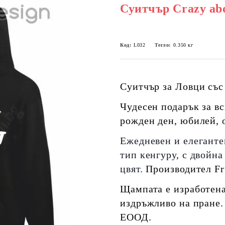
Суитчър Crazy ab
Код:
L032
Тегло:
0.350
кг
Суитчър за Ловци със
Чудесен подарък за вс
рожден ден, юбилей, 
Ежедневeн и елегантeн
тип кенгуру, с двойна
цвят.
Производител Fru
Щампата е изработена
издръжливо на пране.
ЕООД.