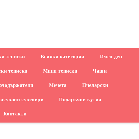
EUR
и тениски
Всички категории
Имен ден
ски тениски
Мини тениски
Чаши
ючодържатели
Мечета
Пчеларски
рисувани сувенири
Подаръчни кутии
Контакти