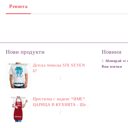
Ревюта
Нови продукти
Новини
Абонирай се 
Детска тениска SIX SEVEN
Виж всички
67
€14.00
27.38лв.
Престилка с надпис *ИМЕ*
ЦАРИЦА В КУХНЯТА - Шеф
у Дома
€14.00
27.38лв.