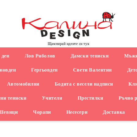
Щампирай идеите си тук
 ден
Лов Риболов
Дамски тениски
Мъжк
новден
Гергьовден
Свети Валентин
Дет
Автомобилни
Бодита с весели надписи
Кл
ни тениски
Учители
Престилки
Ръчно 
 Шевици
Чорапи
Несесери
Доставка