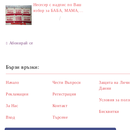
Несесер с надпис по Ваш
избор за БАБА, МАМА,
ЛЕЛЯ, СЕСТРА,
€8.00
15.65лв.
ПРИЯТЕЛКА
Абонирай се
Бързи връзки:
Начало
Чести Въпроси
Защита на Личн
Данни
Рекламации
Регистрация
Условия за полз
За Нас
Контакт
Бисквитки
Вход
Търсене