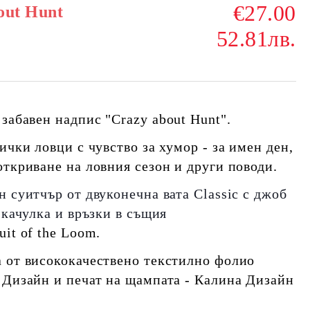
€27.00
out Hunt
52.81лв.
 забавен надпис
"Crazy about Hunt"
.
ички ловци с чувство за хумор - за имен ден,
откриване на ловния сезон и други поводи.
 суитчър от двуконечна вата Classic с джоб
 качулка и връзки в същия
it of the Loom.
 от висококачествено текстилно фолио
 Дизайн и печат на щампата - Калина Дизайн