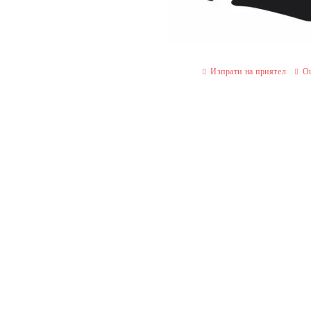
Изпрати на приятел
О