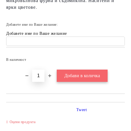
микровълнова фурна и съдомиялна. Наситени и
ярки цветове.
Добавете име по Ваше желание:
Добавете име по Ваше желание
Добави в желани
В наличност
Tweet
Оцени продукта