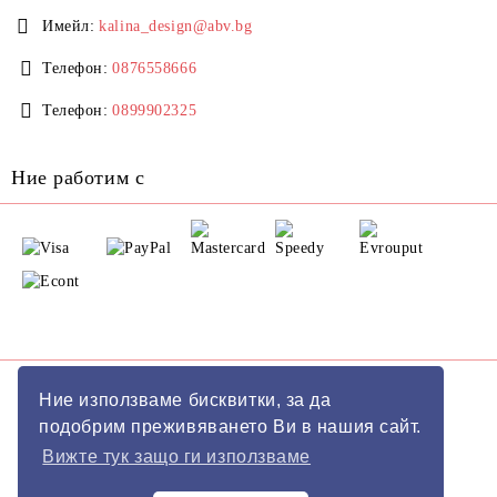
Имейл:
kalina_design@abv.bg
Телефон:
0876558666
Телефон:
0899902325
Ние работим с
GDPR
Ние използваме бисквитки, за да
подобрим преживяването Ви в нашия сайт.
Нашият онлайн магазин е 100% съобразен с GDPR.
Вижте тук защо ги използваме
Моите лични данни