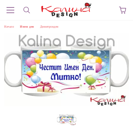
Начало
Имен ден
Димитровден