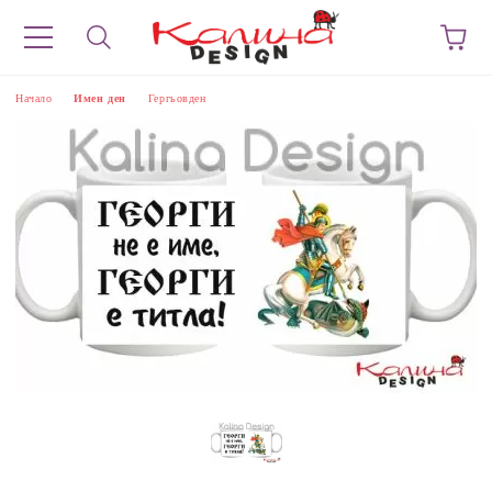
Начало
Имен ден
Гергьовден