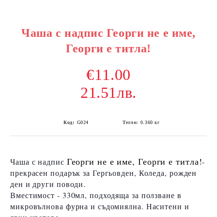
Чаша с надпис Георги не е име,
Георги е титла!
€11.00
21.51лв.
Код:
G024
Тегло:
0.360
кг
Георги не е име, Георги е титла!
Чаша с надпис
-
прекрасен подарък за Гергьовден, Коледа, рожден
ден и други поводи.
Вместимост - 330мл, подходяща за ползване в
микровълнова фурна и съдомиялна. Наситени и