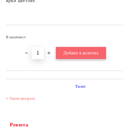
ярки цветове.
Добави в желани
В наличност
Tweet
Оцени продукта
Ревюта