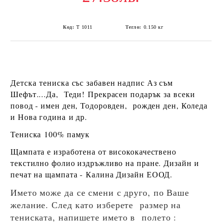
Код:
T 1011
Тегло:
0.150
кг
Детска
тениска със забавен надпис Аз съм
Шефът....Да, Теди!
Прекрасен подарък за всеки
повод - имен ден, Тодоровден, рожден ден, Коледа
и Нова година и др.
Тениска
100% памук
Щампата е изработена от висококачествено
текстилно фолио издръжливо на пране. Дизайн и
печат на щампата -
Калина Дизайн ЕООД
.
Името може да се смени с друго, по Ваше
желание. След като изберете размер на
тениската, напишете името в полето :