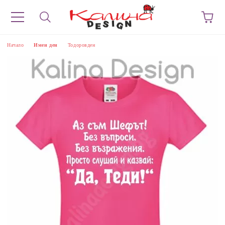
Начало
Имен ден
Тодоровден